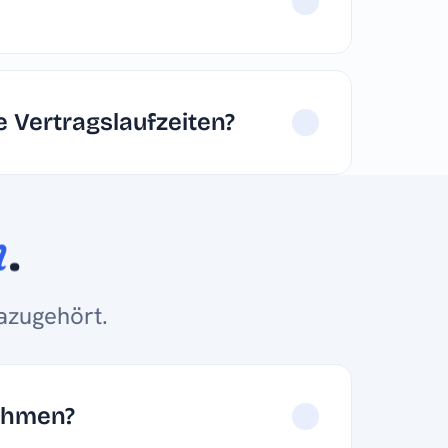
e Vertragslaufzeiten?
n
.
azugehört.
ehmen?