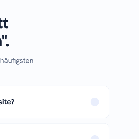
tt
".
 häufigsten
ite?