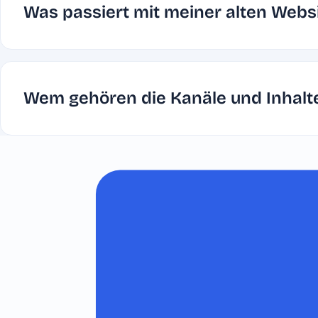
Was passiert mit meiner alten Webs
Wem gehören die Kanäle und Inhalt
kennt man
ich Social
ht gutes
ählst du
 Fotos
 hängen?
gn aus?
ichtig?
Marke?
Story?