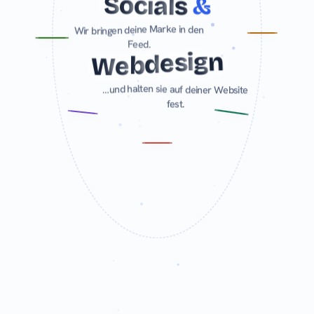
S
o
c
i
a
l
s
&
W
i
r
b
r
i
n
g
e
n
d
e
i
n
e
M
a
r
k
e
i
n
d
e
n
F
e
e
d
.
W
e
b
d
e
s
i
g
n
…
u
n
d
h
a
l
t
e
n
s
i
e
a
u
f
d
e
i
n
e
r
W
e
b
s
i
t
e
f
e
s
.
t