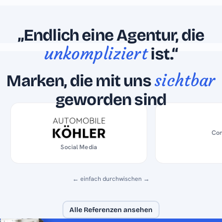
Das sagen unsere Kund:innen
„Endlich eine Agentur, die
unkompliziert
ist.“
sichtbar
Marken, die mit uns
geworden sind
Con
Social Media
← einfach durchwischen →
Alle Referenzen ansehen