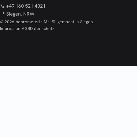
📞 +49 160 521 4021
📍 Siegen, NRW
© 2026 bepromoted · Mit
💙
gemacht in Siegen.
Impressum
AGB
Datenschutz