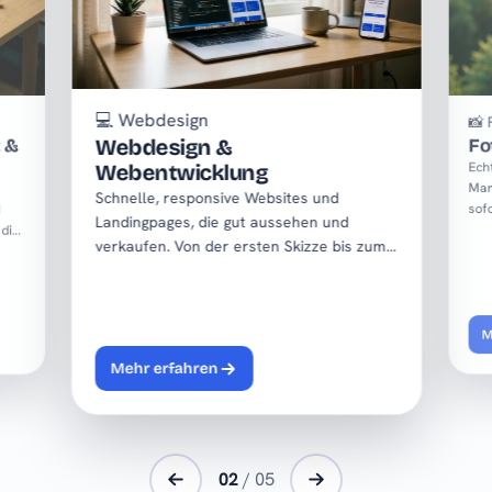
💻
Webdesign
📸
F
Webdesign &
 &
Fo
Ech
Webentwicklung
Mar
Schnelle, responsive Websites und
sofo
d
Landingpages, die gut aussehen und
 die
verkaufen. Von der ersten Skizze bis zum
Relaunch.
M
Mehr erfahren
02
/ 05