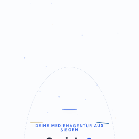
D
E
I
N
E
M
E
D
I
E
N
A
G
E
N
T
U
R
A
U
S
S
I
E
G
E
N